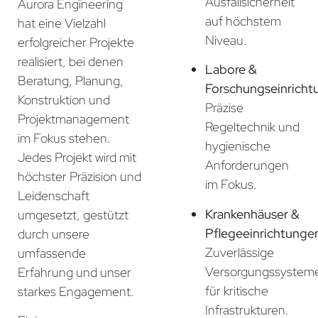
Ausfallsicherheit
Aurora Engineering
auf höchstem
hat eine Vielzahl
Niveau.
erfolgreicher Projekte
realisiert, bei denen
Labore &
Beratung, Planung,
Forschungseinricht
Konstruktion und
Präzise
Projektmanagement
Regeltechnik und
im Fokus stehen.
hygienische
Jedes Projekt wird mit
Anforderungen
höchster Präzision und
im Fokus.
Leidenschaft
Krankenhäuser &
umgesetzt, gestützt
Pflegeeinrichtunge
durch unsere
Zuverlässige
umfassende
Versorgungssystem
Erfahrung und unser
für kritische
starkes Engagement.
Infrastrukturen.