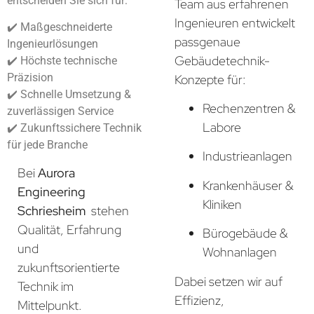
entscheiden Sie sich für:
Team aus erfahrenen
Ingenieuren entwickelt
✔️ Maßgeschneiderte
passgenaue
Ingenieurlösungen
Gebäudetechnik-
✔️ Höchste technische
Präzision
Konzepte für:
✔️ Schnelle Umsetzung &
Rechenzentren &
zuverlässigen Service
Labore
✔️ Zukunftssichere Technik
für jede Branche
Industrieanlagen
Bei
Aurora
Krankenhäuser &
Engineering
Kliniken
Schriesheim
stehen
Qualität, Erfahrung
Bürogebäude &
und
Wohnanlagen
zukunftsorientierte
Dabei setzen wir auf
Technik im
Effizienz,
Mittelpunkt.