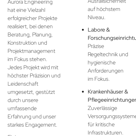
Ausfallsicherheit
Aurora Engineering
auf höchstem
hat eine Vielzahl
Niveau.
erfolgreicher Projekte
realisiert, bei denen
Labore &
Beratung, Planung,
Forschungseinricht
Konstruktion und
Präzise
Projektmanagement
Regeltechnik und
im Fokus stehen.
hygienische
Jedes Projekt wird mit
Anforderungen
höchster Präzision und
im Fokus.
Leidenschaft
Krankenhäuser &
umgesetzt, gestützt
Pflegeeinrichtunge
durch unsere
Zuverlässige
umfassende
Versorgungssystem
Erfahrung und unser
für kritische
starkes Engagement.
Infrastrukturen.