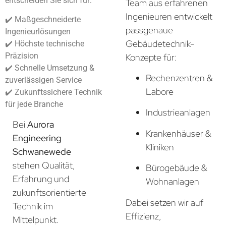
entscheiden Sie sich für:
Team aus erfahrenen
Ingenieuren entwickelt
✔️ Maßgeschneiderte
passgenaue
Ingenieurlösungen
Gebäudetechnik-
✔️ Höchste technische
Präzision
Konzepte für:
✔️ Schnelle Umsetzung &
Rechenzentren &
zuverlässigen Service
Labore
✔️ Zukunftssichere Technik
für jede Branche
Industrieanlagen
Bei
Aurora
Krankenhäuser &
Engineering
Kliniken
Schwanewede
stehen Qualität,
Bürogebäude &
Erfahrung und
Wohnanlagen
zukunftsorientierte
Dabei setzen wir auf
Technik im
Effizienz,
Mittelpunkt.