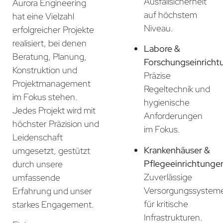
Ausfallsicherheit
Aurora Engineering
auf höchstem
hat eine Vielzahl
Niveau.
erfolgreicher Projekte
realisiert, bei denen
Labore &
Beratung, Planung,
Forschungseinricht
Konstruktion und
Präzise
Projektmanagement
Regeltechnik und
im Fokus stehen.
hygienische
Jedes Projekt wird mit
Anforderungen
höchster Präzision und
im Fokus.
Leidenschaft
Krankenhäuser &
umgesetzt, gestützt
Pflegeeinrichtunge
durch unsere
Zuverlässige
umfassende
Versorgungssystem
Erfahrung und unser
für kritische
starkes Engagement.
Infrastrukturen.