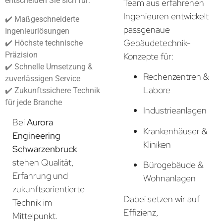
entscheiden Sie sich für:
Team aus erfahrenen
Ingenieuren entwickelt
✔️ Maßgeschneiderte
passgenaue
Ingenieurlösungen
Gebäudetechnik-
✔️ Höchste technische
Präzision
Konzepte für:
✔️ Schnelle Umsetzung &
Rechenzentren &
zuverlässigen Service
Labore
✔️ Zukunftssichere Technik
für jede Branche
Industrieanlagen
Bei
Aurora
Krankenhäuser &
Engineering
Kliniken
Schwarzenbruck
stehen Qualität,
Bürogebäude &
Erfahrung und
Wohnanlagen
zukunftsorientierte
Dabei setzen wir auf
Technik im
Effizienz,
Mittelpunkt.