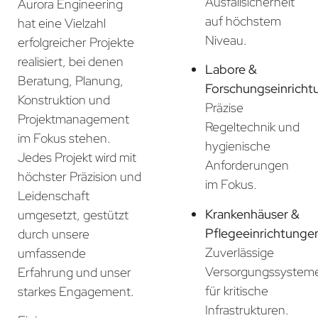
Ausfallsicherheit
Aurora Engineering
auf höchstem
hat eine Vielzahl
Niveau.
erfolgreicher Projekte
realisiert, bei denen
Labore &
Beratung, Planung,
Forschungseinricht
Konstruktion und
Präzise
Projektmanagement
Regeltechnik und
im Fokus stehen.
hygienische
Jedes Projekt wird mit
Anforderungen
höchster Präzision und
im Fokus.
Leidenschaft
Krankenhäuser &
umgesetzt, gestützt
Pflegeeinrichtunge
durch unsere
Zuverlässige
umfassende
Versorgungssystem
Erfahrung und unser
für kritische
starkes Engagement.
Infrastrukturen.