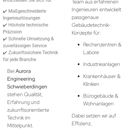
entscheiden Sie sich für:
Team aus erfahrenen
Ingenieuren entwickelt
✔️ Maßgeschneiderte
passgenaue
Ingenieurlösungen
Gebäudetechnik-
✔️ Höchste technische
Präzision
Konzepte für:
✔️ Schnelle Umsetzung &
Rechenzentren &
zuverlässigen Service
Labore
✔️ Zukunftssichere Technik
für jede Branche
Industrieanlagen
Bei
Aurora
Krankenhäuser &
Engineering
Kliniken
Schwieberdingen
stehen Qualität,
Bürogebäude &
Erfahrung und
Wohnanlagen
zukunftsorientierte
Dabei setzen wir auf
Technik im
Effizienz,
Mittelpunkt.