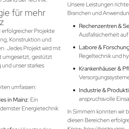
Unsere Leistungen richte
ie für mehr
Branchen und Anwendung
z
Rechenzentren & S
 erfolgreicher Projekte
Ausfallsicherheit a
nung, Konstruktion und
Labore & Forschung
. Jedes Projekt wird mit
Regeltechnik und hy
t umgesetzt, gestützt
 und unser starkes
Krankenhäuser & Pf
Versorgungssysteme f
eiten umfassen:
Industrie & Produkt
anspruchsvolle Eins
s in Mainz
: Ein
odernster Energietechnik
In Simmern konnten wir b
diesen Bereichen erfolgr
Know-how überzeugen.