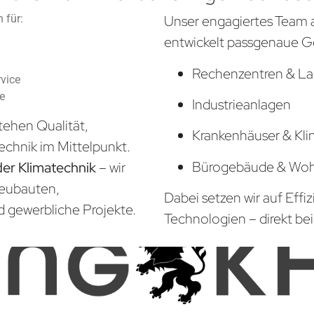
 für:
Unser engagiertes Team 
entwickelt passgenaue G
Rechenzentren & La
vice
he
Industrieanlagen
tehen Qualität,
Krankenhäuser & Kli
echnik im Mittelpunkt.
Bürogebäude & Wo
der Klimatechnik
– wir
Neubauten,
Dabei setzen wir auf Effi
d gewerbliche Projekte.
Technologien – direkt bei