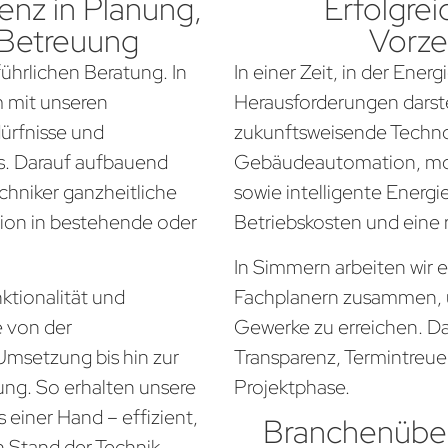
nz in Planung,
Erfolgrei
 Betreuung
Vorze
führlichen Beratung. In
In einer Zeit, in der Ener
 mit unseren
Herausforderungen darste
dürfnisse und
zukunftsweisende Techno
. Darauf aufbauend
Gebäudeautomation, mo
chniker ganzheitliche
sowie intelligente Energi
tion in bestehende oder
Betriebskosten und eine
In Simmern arbeiten wir 
ktionalität und
Fachplanern zusammen, 
e von der
Gewerke zu erreichen. Da
Umsetzung bis hin zur
Transparenz, Termintreue
ung. So erhalten unsere
Projektphase.
einer Hand – effizient,
Branchenüber
n Stand der Technik.