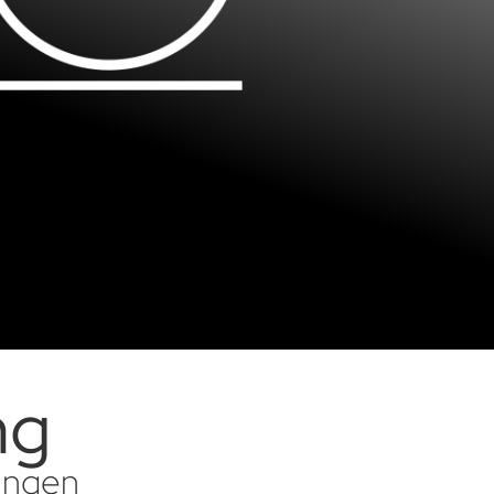
ng
sungen