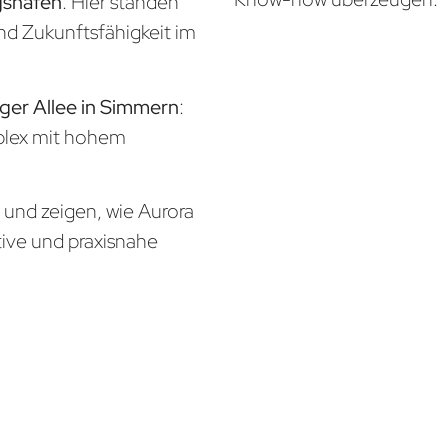
gshafen
: Hier standen
und Zukunftsfähigkeit im
rger Allee in Simmern
:
mplex mit hohem
n und zeigen, wie Aurora
tive und praxisnahe