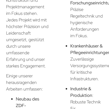
Konstruktion und
Forschungseinricht
Projektmanagement
Präzise
im Fokus stehen.
Regeltechnik und
Jedes Projekt wird mit
hygienische
höchster Präzision und
Anforderungen
Leidenschaft
im Fokus.
umgesetzt, gestützt
Krankenhäuser &
durch unsere
Pflegeeinrichtunge
umfassende
Zuverlässige
Erfahrung und unser
Versorgungssystem
starkes Engagement.
für kritische
Einige unserer
Infrastrukturen.
herausragenden
Industrie &
Arbeiten umfassen:
Produktion
:
Neubau des
Robuste Technik
ZDF-
für