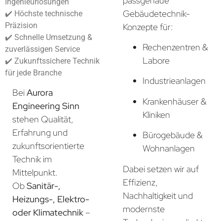
passgenaue
Ingenieurlösungen
Gebäudetechnik-
✔️ Höchste technische
Präzision
Konzepte für:
✔️ Schnelle Umsetzung &
Rechenzentren &
zuverlässigen Service
Labore
✔️ Zukunftssichere Technik
für jede Branche
Industrieanlagen
Bei
Aurora
Krankenhäuser &
Engineering Sinn
Kliniken
stehen Qualität,
Erfahrung und
Bürogebäude &
zukunftsorientierte
Wohnanlagen
Technik im
Dabei setzen wir auf
Mittelpunkt.
Effizienz,
Ob
Sanitär-,
Nachhaltigkeit und
Heizungs-, Elektro-
modernste
oder Klimatechnik
–