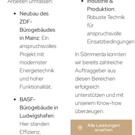
Industrie &
Arbeiten umfassen:
Produktion
:
Neubau des
Robuste Technik
ZDF-
für
Bürogebäudes
anspruchsvolle
in Mainz
: Ein
Einsatzbedingungen
anspruchsvolles
In Sömmerda konnten
Projekt mit
wir bereits zahlreiche
modernster
Auftraggeber aus
Energietechnik
diesen Bereichen
und hoher
erfolgreich
Funktionalität.
unterstützen und mit
BASF-
unserem Know-how
Bürogebäude in
überzeugen.
Ludwigshafen
:
Hier standen
Alle Leistungen
ansehen
Effizienz,