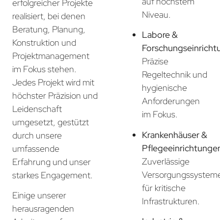
auf höchstem
erfolgreicher Projekte
Niveau.
realisiert, bei denen
Beratung, Planung,
Labore &
Konstruktion und
Forschungseinricht
Projektmanagement
Präzise
im Fokus stehen.
Regeltechnik und
Jedes Projekt wird mit
hygienische
höchster Präzision und
Anforderungen
Leidenschaft
im Fokus.
umgesetzt, gestützt
Krankenhäuser &
durch unsere
Pflegeeinrichtunge
umfassende
Zuverlässige
Erfahrung und unser
Versorgungssystem
starkes Engagement.
für kritische
Einige unserer
Infrastrukturen.
herausragenden