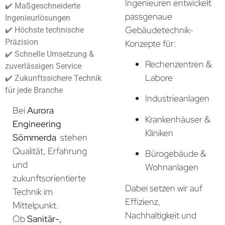
Ingenieuren entwickelt
✔️ Maßgeschneiderte
passgenaue
Ingenieurlösungen
Gebäudetechnik-
✔️ Höchste technische
Präzision
Konzepte für:
✔️ Schnelle Umsetzung &
Rechenzentren &
zuverlässigen Service
Labore
✔️ Zukunftssichere Technik
für jede Branche
Industrieanlagen
Bei
Aurora
Krankenhäuser &
Engineering
Kliniken
Sömmerda
stehen
Qualität, Erfahrung
Bürogebäude &
und
Wohnanlagen
zukunftsorientierte
Dabei setzen wir auf
Technik im
Effizienz,
Mittelpunkt.
Nachhaltigkeit und
Ob
Sanitär-,