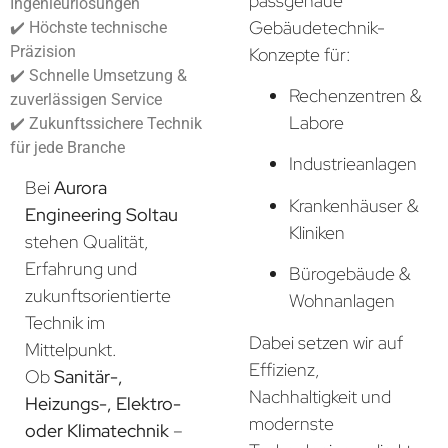
passgenaue
Ingenieurlösungen
Gebäudetechnik-
✔️ Höchste technische
Präzision
Konzepte für:
✔️ Schnelle Umsetzung &
Rechenzentren &
zuverlässigen Service
Labore
✔️ Zukunftssichere Technik
für jede Branche
Industrieanlagen
Bei
Aurora
Krankenhäuser &
Engineering Soltau
Kliniken
stehen Qualität,
Erfahrung und
Bürogebäude &
zukunftsorientierte
Wohnanlagen
Technik im
Dabei setzen wir auf
Mittelpunkt.
Effizienz,
Ob
Sanitär-,
Nachhaltigkeit und
Heizungs-, Elektro-
modernste
oder Klimatechnik
–