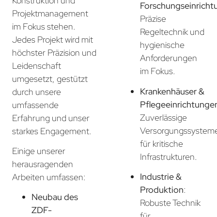
Konstruktion und
Forschungseinricht
Projektmanagement
Präzise
im Fokus stehen.
Regeltechnik und
Jedes Projekt wird mit
hygienische
höchster Präzision und
Anforderungen
Leidenschaft
im Fokus.
umgesetzt, gestützt
Krankenhäuser &
durch unsere
Pflegeeinrichtunge
umfassende
Zuverlässige
Erfahrung und unser
Versorgungssystem
starkes Engagement.
für kritische
Einige unserer
Infrastrukturen.
herausragenden
Industrie &
Arbeiten umfassen:
Produktion
:
Neubau des
Robuste Technik
ZDF-
für