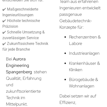
entscheiden Sie sich für:
Team aus erfahrenen
Ingenieuren entwickelt
✔️ Maßgeschneiderte
passgenaue
Ingenieurlösungen
Gebäudetechnik-
✔️ Höchste technische
Präzision
Konzepte für:
✔️ Schnelle Umsetzung &
Rechenzentren &
zuverlässigen Service
Labore
✔️ Zukunftssichere Technik
für jede Branche
Industrieanlagen
Bei
Aurora
Krankenhäuser &
Engineering
Kliniken
Spangenberg
stehen
Qualität, Erfahrung
Bürogebäude &
und
Wohnanlagen
zukunftsorientierte
Dabei setzen wir auf
Technik im
Effizienz,
Mittelpunkt.