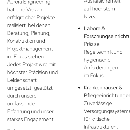
Ausfallsicherheit
Aurora Engineering
auf höchstem
hat eine Vielzahl
Niveau.
erfolgreicher Projekte
realisiert, bei denen
Labore &
Beratung, Planung,
Forschungseinricht
Konstruktion und
Präzise
Projektmanagement
Regeltechnik und
im Fokus stehen.
hygienische
Jedes Projekt wird mit
Anforderungen
höchster Präzision und
im Fokus.
Leidenschaft
Krankenhäuser &
umgesetzt, gestützt
Pflegeeinrichtunge
durch unsere
Zuverlässige
umfassende
Versorgungssystem
Erfahrung und unser
für kritische
starkes Engagement.
Infrastrukturen.