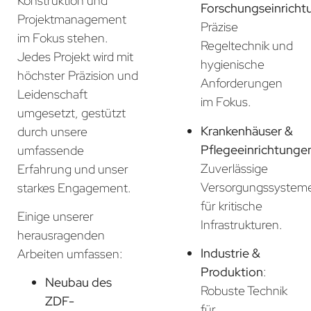
Konstruktion und
Forschungseinricht
Projektmanagement
Präzise
im Fokus stehen.
Regeltechnik und
Jedes Projekt wird mit
hygienische
höchster Präzision und
Anforderungen
Leidenschaft
im Fokus.
umgesetzt, gestützt
Krankenhäuser &
durch unsere
Pflegeeinrichtunge
umfassende
Zuverlässige
Erfahrung und unser
Versorgungssystem
starkes Engagement.
für kritische
Einige unserer
Infrastrukturen.
herausragenden
Industrie &
Arbeiten umfassen:
Produktion
:
Neubau des
Robuste Technik
ZDF-
für