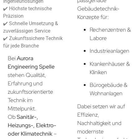
passgenaue
Ingenieurlösungen
Gebäudetechnik-
✔️ Höchste technische
Präzision
Konzepte für:
✔️ Schnelle Umsetzung &
Rechenzentren &
zuverlässigen Service
Labore
✔️ Zukunftssichere Technik
für jede Branche
Industrieanlagen
Bei
Aurora
Krankenhäuser &
Engineering Spelle
Kliniken
stehen Qualität,
Erfahrung und
Bürogebäude &
zukunftsorientierte
Wohnanlagen
Technik im
Dabei setzen wir auf
Mittelpunkt.
Effizienz,
Ob
Sanitär-,
Nachhaltigkeit und
Heizungs-, Elektro-
modernste
oder Klimatechnik
–