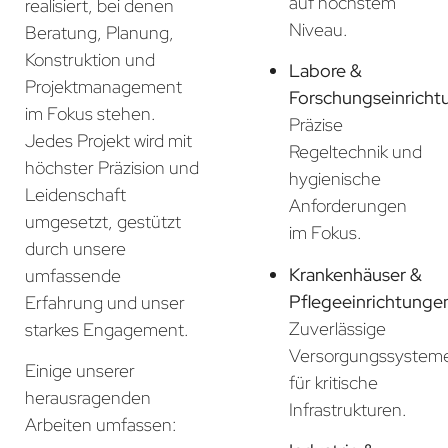
auf höchstem
realisiert, bei denen
Niveau.
Beratung, Planung,
Konstruktion und
Labore &
Projektmanagement
Forschungseinricht
im Fokus stehen.
Präzise
Jedes Projekt wird mit
Regeltechnik und
höchster Präzision und
hygienische
Leidenschaft
Anforderungen
umgesetzt, gestützt
im Fokus.
durch unsere
Krankenhäuser &
umfassende
Pflegeeinrichtunge
Erfahrung und unser
Zuverlässige
starkes Engagement.
Versorgungssystem
Einige unserer
für kritische
herausragenden
Infrastrukturen.
Arbeiten umfassen: