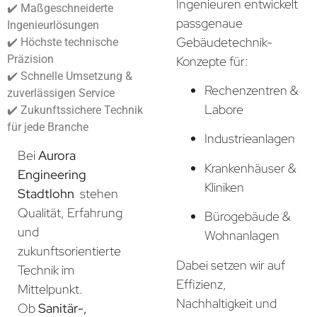
Ingenieuren entwickelt
✔️ Maßgeschneiderte
passgenaue
Ingenieurlösungen
Gebäudetechnik-
✔️ Höchste technische
Präzision
Konzepte für:
✔️ Schnelle Umsetzung &
Rechenzentren &
zuverlässigen Service
Labore
✔️ Zukunftssichere Technik
für jede Branche
Industrieanlagen
Bei
Aurora
Krankenhäuser &
Engineering
Kliniken
Stadtlohn
stehen
Qualität, Erfahrung
Bürogebäude &
und
Wohnanlagen
zukunftsorientierte
Dabei setzen wir auf
Technik im
Effizienz,
Mittelpunkt.
Nachhaltigkeit und
Ob
Sanitär-,