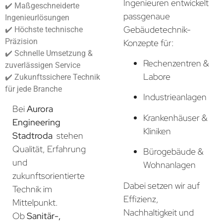
Ingenieuren entwickelt
✔️ Maßgeschneiderte
passgenaue
Ingenieurlösungen
Gebäudetechnik-
✔️ Höchste technische
Präzision
Konzepte für:
✔️ Schnelle Umsetzung &
Rechenzentren &
zuverlässigen Service
Labore
✔️ Zukunftssichere Technik
für jede Branche
Industrieanlagen
Bei
Aurora
Krankenhäuser &
Engineering
Kliniken
Stadtroda
stehen
Qualität, Erfahrung
Bürogebäude &
und
Wohnanlagen
zukunftsorientierte
Dabei setzen wir auf
Technik im
Effizienz,
Mittelpunkt.
Nachhaltigkeit und
Ob
Sanitär-,