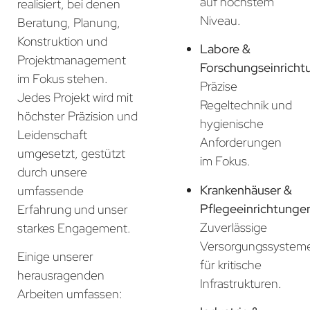
auf höchstem
realisiert, bei denen
Niveau.
Beratung, Planung,
Konstruktion und
Labore &
Projektmanagement
Forschungseinricht
im Fokus stehen.
Präzise
Jedes Projekt wird mit
Regeltechnik und
höchster Präzision und
hygienische
Leidenschaft
Anforderungen
umgesetzt, gestützt
im Fokus.
durch unsere
Krankenhäuser &
umfassende
Pflegeeinrichtunge
Erfahrung und unser
Zuverlässige
starkes Engagement.
Versorgungssystem
Einige unserer
für kritische
herausragenden
Infrastrukturen.
Arbeiten umfassen: