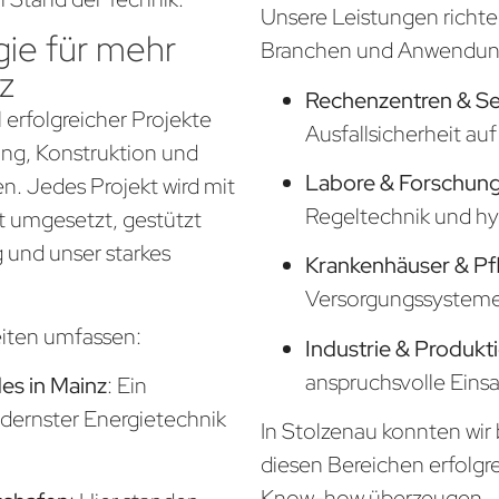
Unsere Leistungen richte
ie für mehr
Branchen und Anwendung
z
Rechenzentren & S
 erfolgreicher Projekte
Ausfallsicherheit a
nung, Konstruktion und
Labore & Forschung
. Jedes Projekt wird mit
Regeltechnik und hy
t umgesetzt, gestützt
 und unser starkes
Krankenhäuser & Pf
Versorgungssysteme f
eiten umfassen:
Industrie & Produkt
anspruchsvolle Eins
s in Mainz
: Ein
odernster Energietechnik
In Stolzenau konnten wir 
diesen Bereichen erfolgr
Know-how überzeugen.