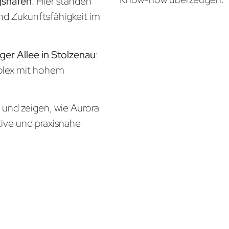
gshafen
: Hier standen
und Zukunftsfähigkeit im
ger Allee in Stolzenau
:
mplex mit hohem
n und zeigen, wie Aurora
tive und praxisnahe