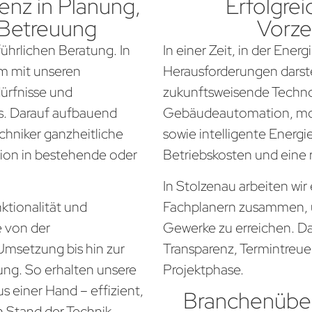
nz in Planung,
Erfolgrei
 Betreuung
Vorze
führlichen Beratung. In
In einer Zeit, in der Ener
am mit unseren
Herausforderungen darste
dürfnisse und
zukunftsweisende Techno
. Darauf aufbauend
Gebäudeautomation, mo
chniker ganzheitliche
sowie intelligente Energi
tion in bestehende oder
Betriebskosten und eine
In Stolzenau arbeiten wi
ktionalität und
Fachplanern zusammen, 
e von der
Gewerke zu erreichen. Da
Umsetzung bis hin zur
Transparenz, Termintreue
ung. So erhalten unsere
Projektphase.
 einer Hand – effizient,
Branchenüber
n Stand der Technik.