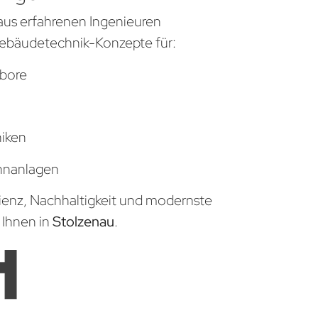
aus erfahrenen Ingenieuren
ebäudetechnik-Konzepte für:
bore
niken
hnanlagen
zienz, Nachhaltigkeit und modernste
 Ihnen in
Stolzenau
.