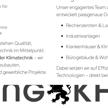
 für:
Unser engagiertes Team 
entwickelt passgenaue G
Rechenzentren & La
vice
he
Industrieanlagen
stehen Qualität,
Krankenhäuser & Kli
echnik im Mittelpunkt.
Bürogebäude & Wo
der Klimatechnik
– wir
Neubauten,
Dabei setzen wir auf Effi
d gewerbliche Projekte.
Technologien – direkt bei