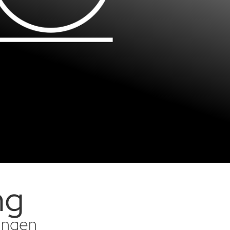
ng
sungen