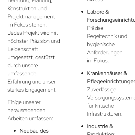
Beratung, Planung,
Konstruktion und
Labore &
Projektmanagement
Forschungseinricht
im Fokus stehen.
Präzise
Jedes Projekt wird mit
Regeltechnik und
höchster Präzision und
hygienische
Leidenschaft
Anforderungen
umgesetzt, gestützt
im Fokus.
durch unsere
Krankenhäuser &
umfassende
Pflegeeinrichtunge
Erfahrung und unser
Zuverlässige
starkes Engagement.
Versorgungssystem
Einige unserer
für kritische
herausragenden
Infrastrukturen.
Arbeiten umfassen:
Industrie &
Neubau des
Produktion
: