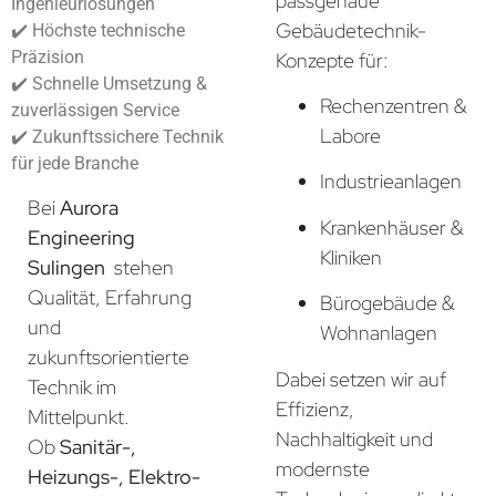
passgenaue
Ingenieurlösungen
Gebäudetechnik-
✔️ Höchste technische
Präzision
Konzepte für:
✔️ Schnelle Umsetzung &
Rechenzentren &
zuverlässigen Service
Labore
✔️ Zukunftssichere Technik
für jede Branche
Industrieanlagen
Bei
Aurora
Krankenhäuser &
Engineering
Kliniken
Sulingen
stehen
Qualität, Erfahrung
Bürogebäude &
und
Wohnanlagen
zukunftsorientierte
Dabei setzen wir auf
Technik im
Effizienz,
Mittelpunkt.
Nachhaltigkeit und
Ob
Sanitär-,
modernste
Heizungs-, Elektro-