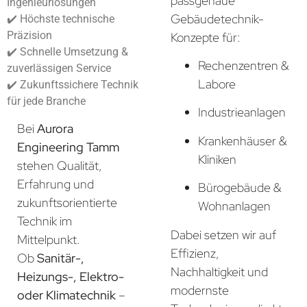
passgenaue
Ingenieurlösungen
Gebäudetechnik-
✔️ Höchste technische
Präzision
Konzepte für:
✔️ Schnelle Umsetzung &
Rechenzentren &
zuverlässigen Service
Labore
✔️ Zukunftssichere Technik
für jede Branche
Industrieanlagen
Bei
Aurora
Krankenhäuser &
Engineering Tamm
Kliniken
stehen Qualität,
Erfahrung und
Bürogebäude &
zukunftsorientierte
Wohnanlagen
Technik im
Dabei setzen wir auf
Mittelpunkt.
Effizienz,
Ob
Sanitär-,
Nachhaltigkeit und
Heizungs-, Elektro-
modernste
oder Klimatechnik
–