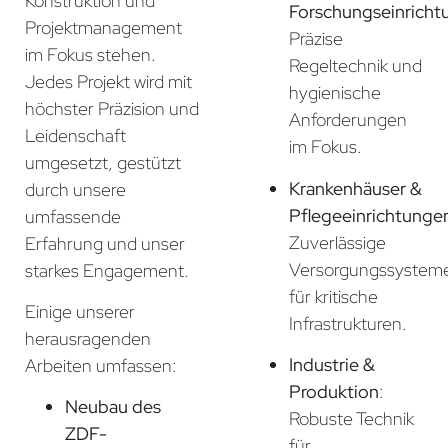
Konstruktion und
Forschungseinricht
Projektmanagement
Präzise
im Fokus stehen.
Regeltechnik und
Jedes Projekt wird mit
hygienische
höchster Präzision und
Anforderungen
Leidenschaft
im Fokus.
umgesetzt, gestützt
Krankenhäuser &
durch unsere
Pflegeeinrichtunge
umfassende
Zuverlässige
Erfahrung und unser
Versorgungssystem
starkes Engagement.
für kritische
Einige unserer
Infrastrukturen.
herausragenden
Industrie &
Arbeiten umfassen:
Produktion
:
Neubau des
Robuste Technik
ZDF-
für