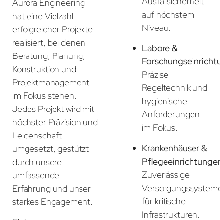
Ausfallsicherheit
Aurora Engineering
auf höchstem
hat eine Vielzahl
Niveau.
erfolgreicher Projekte
realisiert, bei denen
Labore &
Beratung, Planung,
Forschungseinricht
Konstruktion und
Präzise
Projektmanagement
Regeltechnik und
im Fokus stehen.
hygienische
Jedes Projekt wird mit
Anforderungen
höchster Präzision und
im Fokus.
Leidenschaft
Krankenhäuser &
umgesetzt, gestützt
Pflegeeinrichtunge
durch unsere
Zuverlässige
umfassende
Versorgungssystem
Erfahrung und unser
für kritische
starkes Engagement.
Infrastrukturen.