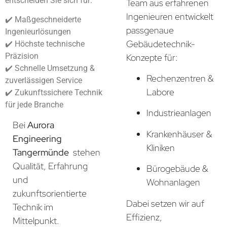
entscheiden Sie sich für:
Team aus erfahrenen
Ingenieuren entwickelt
✔️ Maßgeschneiderte
passgenaue
Ingenieurlösungen
Gebäudetechnik-
✔️ Höchste technische
Präzision
Konzepte für:
✔️ Schnelle Umsetzung &
Rechenzentren &
zuverlässigen Service
Labore
✔️ Zukunftssichere Technik
für jede Branche
Industrieanlagen
Bei
Aurora
Krankenhäuser &
Engineering
Kliniken
Tangermünde
stehen
Qualität, Erfahrung
Bürogebäude &
und
Wohnanlagen
zukunftsorientierte
Dabei setzen wir auf
Technik im
Effizienz,
Mittelpunkt.