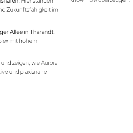
gshafen
: Hier standen
und Zukunftsfähigkeit im
ger Allee in Tharandt
:
mplex mit hohem
n und zeigen, wie Aurora
tive und praxisnahe