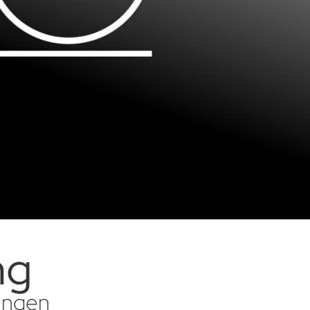
ng
sungen