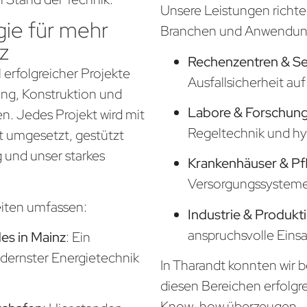
Unsere Leistungen richte
ie für mehr
Branchen und Anwendung
z
Rechenzentren & S
 erfolgreicher Projekte
Ausfallsicherheit a
nung, Konstruktion und
Labore & Forschung
. Jedes Projekt wird mit
Regeltechnik und hy
t umgesetzt, gestützt
 und unser starkes
Krankenhäuser & Pf
Versorgungssysteme f
eiten umfassen:
Industrie & Produkt
anspruchsvolle Eins
s in Mainz
: Ein
odernster Energietechnik
In Tharandt konnten wir b
diesen Bereichen erfolgr
Know-how überzeugen.