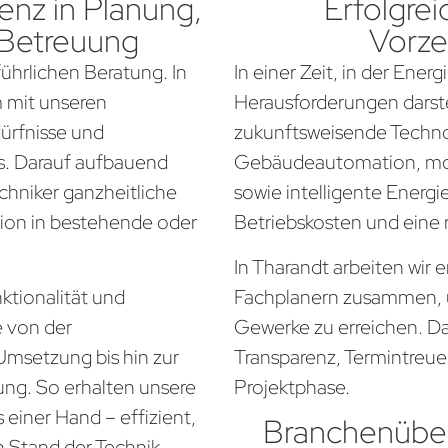
nz in Planung,
Erfolgrei
 Betreuung
Vorze
führlichen Beratung. In
In einer Zeit, in der Ener
m mit unseren
Herausforderungen darste
dürfnisse und
zukunftsweisende Techno
. Darauf aufbauend
Gebäudeautomation, mo
chniker ganzheitliche
sowie intelligente Energi
tion in bestehende oder
Betriebskosten und eine
In Tharandt arbeiten wir 
ktionalität und
Fachplanern zusammen, 
e von der
Gewerke zu erreichen. Da
Umsetzung bis hin zur
Transparenz, Termintreue
ung. So erhalten unsere
Projektphase.
einer Hand – effizient,
Branchenüber
n Stand der Technik.