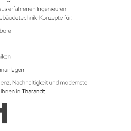
aus erfahrenen Ingenieuren
ebäudetechnik-Konzepte für:
bore
niken
hnanlagen
zienz, Nachhaltigkeit und modernste
 Ihnen in
Tharandt
.