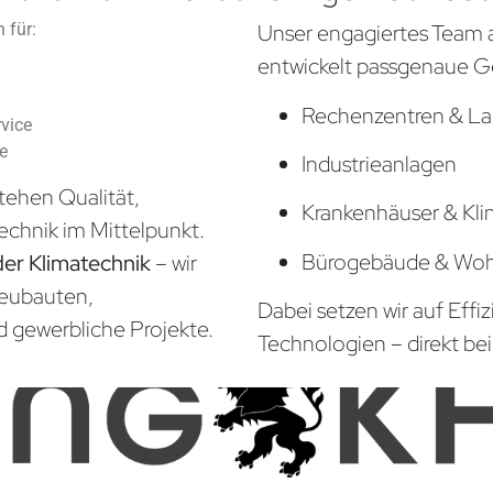
 für:
Unser engagiertes Team 
entwickelt passgenaue G
Rechenzentren & La
vice
he
Industrieanlagen
tehen Qualität,
Krankenhäuser & Kli
echnik im Mittelpunkt.
Bürogebäude & Wo
der Klimatechnik
– wir
Neubauten,
Dabei setzen wir auf Effi
d gewerbliche Projekte.
Technologien – direkt bei