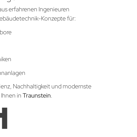
aus erfahrenen Ingenieuren
ebäudetechnik-Konzepte für:
bore
niken
hnanlagen
zienz, Nachhaltigkeit und modernste
 Ihnen in
Traunstein
.