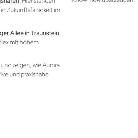
gshafen
: Hier standen
und Zukunftsfähigkeit im
ger Allee in Traunstein
:
mplex mit hohem
n und zeigen, wie Aurora
tive und praxisnahe