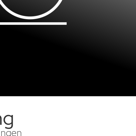
ng
sungen