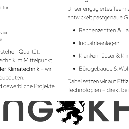
 für:
Unser engagiertes Team 
entwickelt passgenaue G
Rechenzentren & La
vice
he
Industrieanlagen
stehen Qualität,
Krankenhäuser & Kli
echnik im Mittelpunkt.
Bürogebäude & Wo
der Klimatechnik
– wir
Neubauten,
Dabei setzen wir auf Effi
d gewerbliche Projekte.
Technologien – direkt bei