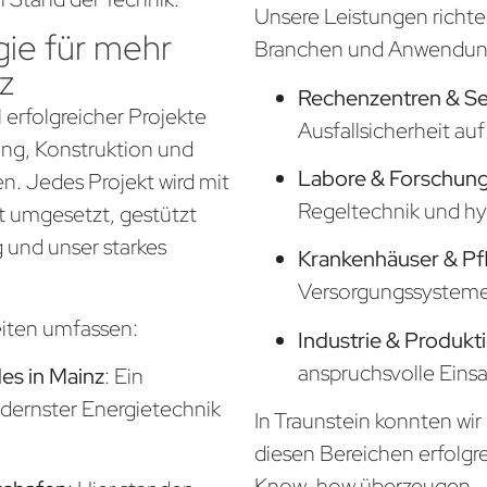
Unsere Leistungen richte
ie für mehr
Branchen und Anwendung
z
Rechenzentren & S
 erfolgreicher Projekte
Ausfallsicherheit a
nung, Konstruktion und
Labore & Forschung
. Jedes Projekt wird mit
Regeltechnik und hy
t umgesetzt, gestützt
 und unser starkes
Krankenhäuser & Pf
Versorgungssysteme f
eiten umfassen:
Industrie & Produkt
anspruchsvolle Eins
s in Mainz
: Ein
odernster Energietechnik
In Traunstein konnten wir
diesen Bereichen erfolgr
Know-how überzeugen.