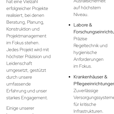
Ausfallsicherheit
hat eine Vielzahl
auf höchstem
erfolgreicher Projekte
Niveau.
realisiert, bei denen
Beratung, Planung,
Labore &
Konstruktion und
Forschungseinricht
Projektmanagement
Präzise
im Fokus stehen.
Regeltechnik und
Jedes Projekt wird mit
hygienische
höchster Präzision und
Anforderungen
Leidenschaft
im Fokus.
umgesetzt, gestützt
Krankenhäuser &
durch unsere
Pflegeeinrichtunge
umfassende
Zuverlässige
Erfahrung und unser
Versorgungssystem
starkes Engagement.
für kritische
Einige unserer
Infrastrukturen.