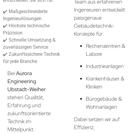
entscheiden Sie sich für:
Team aus erfahrenen
Ingenieuren entwickelt
✔️ Maßgeschneiderte
passgenaue
Ingenieurlösungen
Gebäudetechnik-
✔️ Höchste technische
Präzision
Konzepte für:
✔️ Schnelle Umsetzung &
Rechenzentren &
zuverlässigen Service
Labore
✔️ Zukunftssichere Technik
für jede Branche
Industrieanlagen
Bei
Aurora
Krankenhäuser &
Engineering
Kliniken
Ubstadt-Weiher
stehen Qualität,
Bürogebäude &
Erfahrung und
Wohnanlagen
zukunftsorientierte
Dabei setzen wir auf
Technik im
Effizienz,
Mittelpunkt.