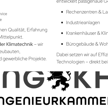
entwickelt passgenaue G
Rechenzentren & La
vice
he
Industrieanlagen
hen Qualität, Erfahrung
Krankenhäuser & Kli
Mittelpunkt.
Bürogebäude & Wo
der Klimatechnik
– wir
Neubauten,
Dabei setzen wir auf Effi
d gewerbliche Projekte.
Technologien – direkt bei