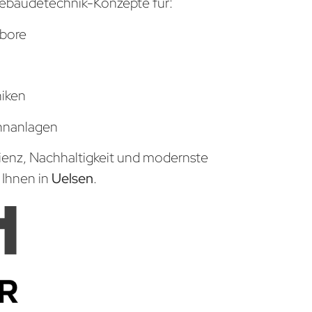
ebäudetechnik-Konzepte für:
bore
niken
hnanlagen
zienz, Nachhaltigkeit und modernste
 Ihnen in
Uelsen
.