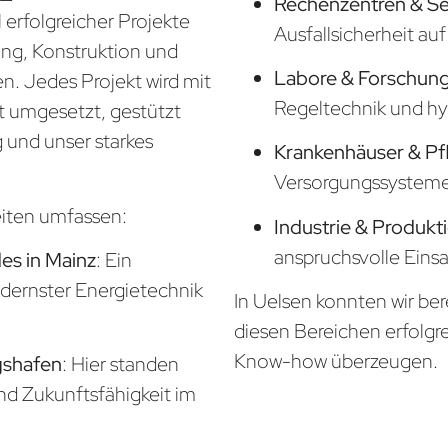
Rechenzentren & S
 erfolgreicher Projekte
Ausfallsicherheit a
nung, Konstruktion und
Labore & Forschung
. Jedes Projekt wird mit
Regeltechnik und hy
t umgesetzt, gestützt
 und unser starkes
Krankenhäuser & Pf
Versorgungssysteme f
eiten umfassen:
Industrie & Produkt
anspruchsvolle Eins
s in Mainz
: Ein
odernster Energietechnik
In Uelsen konnten wir ber
diesen Bereichen erfolgr
Know-how überzeugen.
gshafen
: Hier standen
und Zukunftsfähigkeit im