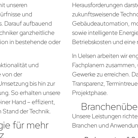
mit unseren
Herausforderungen darste
dürfnisse und
zukunftsweisende Techno
. Darauf aufbauend
Gebäudeautomation, mo
chniker ganzheitliche
sowie intelligente Energi
tion in bestehende oder
Betriebskosten und eine
In Uelsen arbeiten wir en
ktionalität und
Fachplanern zusammen, 
e von der
Gewerke zu erreichen. Da
Umsetzung bis hin zur
Transparenz, Termintreue
ung. So erhalten unsere
Projektphase.
ner Hand – effizient,
Branchenüber
n Stand der Technik.
Unsere Leistungen richte
ie für mehr
Branchen und Anwendung
z