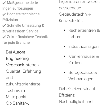
Ingenieuren entwickelt
✔️ Maßgeschneiderte
passgenaue
Ingenieurlösungen
Gebäudetechnik-
✔️ Höchste technische
Präzision
Konzepte für:
✔️ Schnelle Umsetzung &
Rechenzentren &
zuverlässigen Service
Labore
✔️ Zukunftssichere Technik
für jede Branche
Industrieanlagen
Bei
Aurora
Krankenhäuser &
Engineering
Kliniken
Vegesack
stehen
Qualität, Erfahrung
Bürogebäude &
und
Wohnanlagen
zukunftsorientierte
Dabei setzen wir auf
Technik im
Effizienz,
Mittelpunkt.
Nachhaltigkeit und
Ob
Sanitär-,