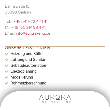
Lahnstraße 15
35398 Gießen
Tel.:
+49 641 972 4 41 41
M.:
+49 160 914 98 4 41
Email:
info@aurora-eng.de
UNSERE LEISTUNGEN
Heizung und Kälte
Lüftung und Sanitär
Gebäudeautomation
Elektroplanung
Modellierung
Rohrnetzberechnung