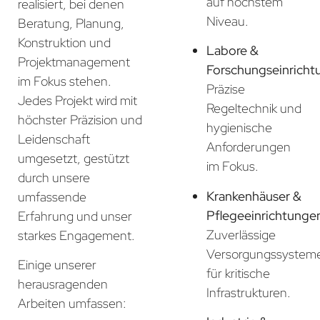
auf höchstem
realisiert, bei denen
Niveau.
Beratung, Planung,
Konstruktion und
Labore &
Projektmanagement
Forschungseinricht
im Fokus stehen.
Präzise
Jedes Projekt wird mit
Regeltechnik und
höchster Präzision und
hygienische
Leidenschaft
Anforderungen
umgesetzt, gestützt
im Fokus.
durch unsere
Krankenhäuser &
umfassende
Pflegeeinrichtunge
Erfahrung und unser
Zuverlässige
starkes Engagement.
Versorgungssystem
Einige unserer
für kritische
herausragenden
Infrastrukturen.
Arbeiten umfassen: