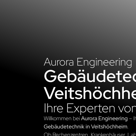
Aurora Engineering
Gebäudetec
Veitshöchh
Ihre Experten vo
Willkommen bei
Aurora Engineering
– I
Gebäudetechnik in Veitshöchheim
.
Ob Rechenzentren, Krankenhäuser, Labo