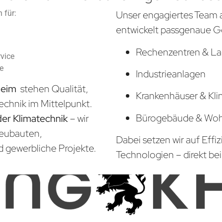
 für:
Unser engagiertes Team 
entwickelt passgenaue G
Rechenzentren & La
vice
he
Industrieanlagen
heim
stehen Qualität,
Krankenhäuser & Kli
echnik im Mittelpunkt.
Bürogebäude & Wo
der Klimatechnik
– wir
Neubauten,
Dabei setzen wir auf Effi
d gewerbliche Projekte.
Technologien – direkt bei