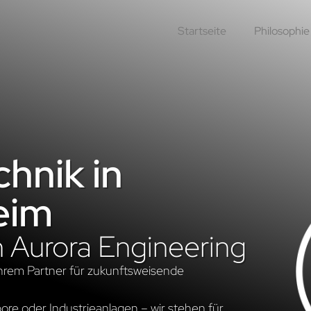
Startseite
Philosophie
hnik in
eim
n Aurora Engineering
hrem Partner für zukunftsweisende
re oder Industrieanlagen – wir stehen für