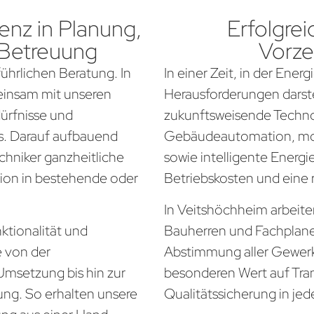
nz in Planung,
Erfolgrei
 Betreuung
Vorze
führlichen Beratung. In
In einer Zeit, in der Ener
einsam mit unseren
Herausforderungen darste
dürfnisse und
zukunftsweisende Techno
. Darauf aufbauend
Gebäudeautomation, mo
chniker ganzheitliche
sowie intelligente Energi
tion in bestehende oder
Betriebskosten und eine
In Veitshöchheim arbeiten
ktionalität und
Bauherren und Fachplan
e von der
Abstimmung aller Gewerke
Umsetzung bis hin zur
besonderen Wert auf Tra
ung. So erhalten unsere
Qualitätssicherung in jed