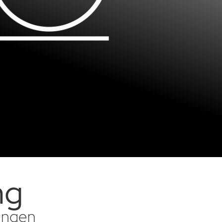
ng
sungen