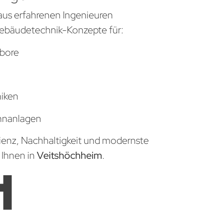
aus erfahrenen Ingenieuren
ebäudetechnik-Konzepte für:
bore
niken
hnanlagen
zienz, Nachhaltigkeit und modernste
 Ihnen in
Veitshöchheim
.