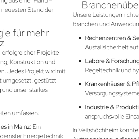
ng aus einer Hand –
Branchenüber
em neuesten Stand der
Unsere Leistungen richte
Branchen und Anwendung
ie für mehr
Rechenzentren & S
z
Ausfallsicherheit a
 erfolgreicher Projekte
Labore & Forschung
nung, Konstruktion und
Regeltechnik und hy
. Jedes Projekt wird mit
t umgesetzt, gestützt
Krankenhäuser & Pf
 und unser starkes
Versorgungssysteme f
Industrie & Produkt
eiten umfassen:
anspruchsvolle Eins
s in Mainz
: Ein
In Veitshöchheim konnten 
odernster Energietechnik