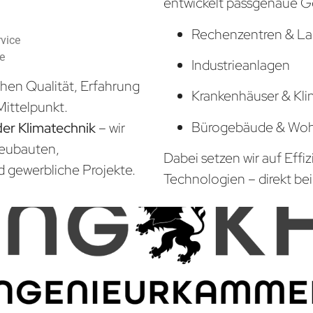
entwickelt passgenaue G
Rechenzentren & La
vice
he
Industrieanlagen
hen Qualität, Erfahrung
Krankenhäuser & Kli
Mittelpunkt.
Bürogebäude & Wo
der Klimatechnik
– wir
Neubauten,
Dabei setzen wir auf Effi
d gewerbliche Projekte.
Technologien – direkt bei