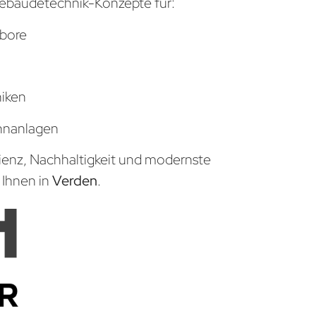
ebäudetechnik-Konzepte für:
bore
niken
hnanlagen
zienz, Nachhaltigkeit und modernste
 Ihnen in
Verden
.