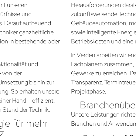
mit unseren
Herausforderungen darste
dürfnisse und
zukunftsweisende Techno
. Darauf aufbauend
Gebäudeautomation, mo
chniker ganzheitliche
sowie intelligente Energi
tion in bestehende oder
Betriebskosten und eine
In Verden arbeiten wir e
ktionalität und
Fachplanern zusammen, 
e von der
Gewerke zu erreichen. Da
Umsetzung bis hin zur
Transparenz, Termintreue
ung. So erhalten unsere
Projektphase.
ner Hand – effizient,
Branchenüber
n Stand der Technik.
Unsere Leistungen richte
ie für mehr
Branchen und Anwendung
z