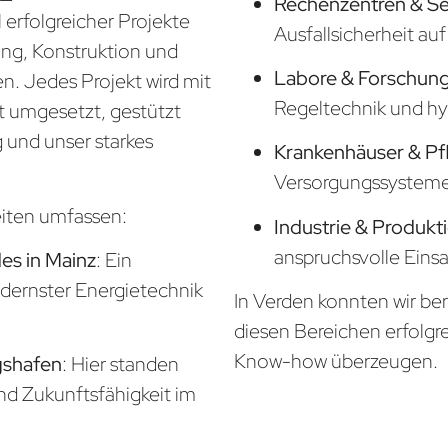
Rechenzentren & S
 erfolgreicher Projekte
Ausfallsicherheit a
nung, Konstruktion und
Labore & Forschung
. Jedes Projekt wird mit
Regeltechnik und hy
t umgesetzt, gestützt
 und unser starkes
Krankenhäuser & Pf
Versorgungssysteme f
eiten umfassen:
Industrie & Produkt
anspruchsvolle Eins
s in Mainz
: Ein
odernster Energietechnik
In Verden konnten wir ber
diesen Bereichen erfolgr
Know-how überzeugen.
gshafen
: Hier standen
und Zukunftsfähigkeit im