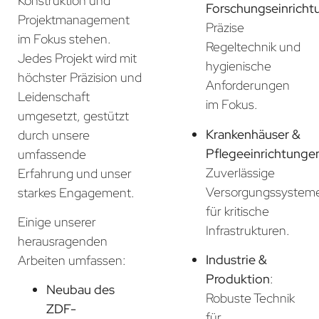
Konstruktion und
Forschungseinricht
Projektmanagement
Präzise
im Fokus stehen.
Regeltechnik und
Jedes Projekt wird mit
hygienische
höchster Präzision und
Anforderungen
Leidenschaft
im Fokus.
umgesetzt, gestützt
Krankenhäuser &
durch unsere
Pflegeeinrichtunge
umfassende
Zuverlässige
Erfahrung und unser
Versorgungssystem
starkes Engagement.
für kritische
Einige unserer
Infrastrukturen.
herausragenden
Industrie &
Arbeiten umfassen:
Produktion
:
Neubau des
Robuste Technik
ZDF-
für