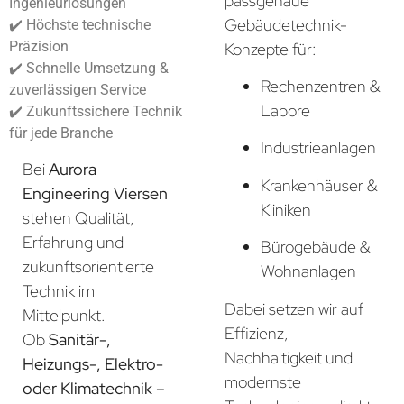
passgenaue
Ingenieurlösungen
Gebäudetechnik-
✔️ Höchste technische
Präzision
Konzepte für:
✔️ Schnelle Umsetzung &
Rechenzentren &
zuverlässigen Service
Labore
✔️ Zukunftssichere Technik
für jede Branche
Industrieanlagen
Bei
Aurora
Krankenhäuser &
Engineering Viersen
Kliniken
stehen Qualität,
Erfahrung und
Bürogebäude &
zukunftsorientierte
Wohnanlagen
Technik im
Dabei setzen wir auf
Mittelpunkt.
Effizienz,
Ob
Sanitär-,
Nachhaltigkeit und
Heizungs-, Elektro-
modernste
oder Klimatechnik
–