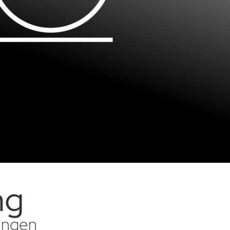
ng
sungen