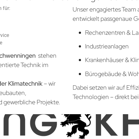
 für:
Unser engagiertes Team 
entwickelt passgenaue G
Rechenzentren & La
vice
he
Industrieanlagen
-Schwenningen
stehen
Krankenhäuser & Kli
entierte Technik im
Bürogebäude & Wo
der Klimatechnik
– wir
Dabei setzen wir auf Effi
Neubauten,
Technologien – direkt bei
d gewerbliche Projekte.