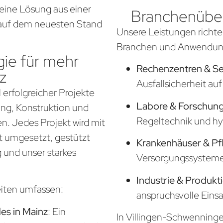
eine Lösung aus einer
Branchenüber
d auf dem neuesten Stand
Unsere Leistungen richte
Branchen und Anwendung
ie für mehr
Rechenzentren & S
z
Ausfallsicherheit a
 erfolgreicher Projekte
Labore & Forschung
nung, Konstruktion und
Regeltechnik und hy
. Jedes Projekt wird mit
t umgesetzt, gestützt
Krankenhäuser & Pf
 und unser starkes
Versorgungssysteme f
Industrie & Produkt
eiten umfassen:
anspruchsvolle Eins
s in Mainz
: Ein
In Villingen-Schwenninge