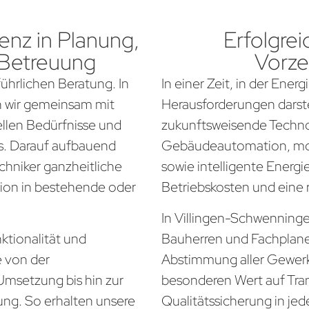
nz in Planung,
Erfolgrei
 Betreuung
Vorze
führlichen Beratung. In
In einer Zeit, in der Ener
n wir gemeinsam mit
Herausforderungen darste
ellen Bedürfnisse und
zukunftsweisende Techno
. Darauf aufbauend
Gebäudeautomation, mo
chniker ganzheitliche
sowie intelligente Energi
tion in bestehende oder
Betriebskosten und eine
In Villingen-Schwenninge
ktionalität und
Bauherren und Fachplan
e von der
Abstimmung aller Gewerke
Umsetzung bis hin zur
besonderen Wert auf Tra
ung. So erhalten unsere
Qualitätssicherung in jed