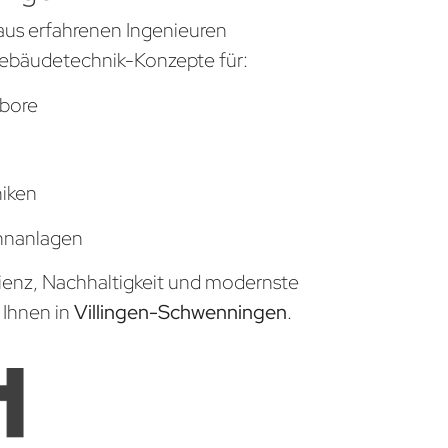
aus erfahrenen Ingenieuren
ebäudetechnik-Konzepte für:
bore
niken
hnanlagen
zienz, Nachhaltigkeit und modernste
 Ihnen in
Villingen-Schwenningen
.