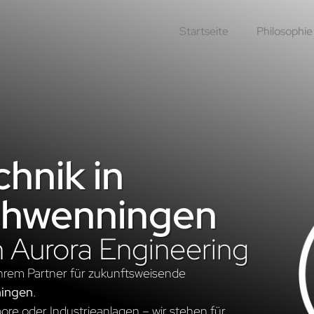
Startseite
Philosophie
hnik in
Schwenningen
n Aurora Engineering
hrem Partner für zukunftsweisende
ningen
.
re oder Industrieanlagen – wir stehen für