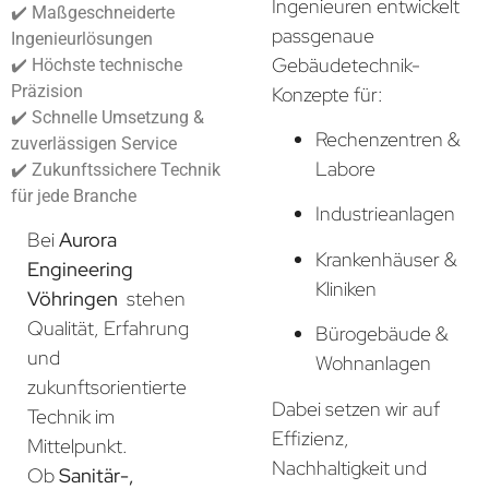
Ingenieuren entwickelt
✔️ Maßgeschneiderte
passgenaue
Ingenieurlösungen
Gebäudetechnik-
✔️ Höchste technische
Präzision
Konzepte für:
✔️ Schnelle Umsetzung &
Rechenzentren &
zuverlässigen Service
Labore
✔️ Zukunftssichere Technik
für jede Branche
Industrieanlagen
Bei
Aurora
Krankenhäuser &
Engineering
Kliniken
Vöhringen
stehen
Qualität, Erfahrung
Bürogebäude &
und
Wohnanlagen
zukunftsorientierte
Dabei setzen wir auf
Technik im
Effizienz,
Mittelpunkt.
Nachhaltigkeit und
Ob
Sanitär-,