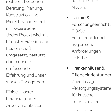
auf höchstem
realisiert, bei denen
Niveau.
Beratung, Planung,
Konstruktion und
Labore &
Projektmanagement
Forschungseinricht
im Fokus stehen.
Präzise
Jedes Projekt wird mit
Regeltechnik und
höchster Präzision und
hygienische
Leidenschaft
Anforderungen
umgesetzt, gestützt
im Fokus.
durch unsere
Krankenhäuser &
umfassende
Pflegeeinrichtunge
Erfahrung und unser
Zuverlässige
starkes Engagement.
Versorgungssystem
Einige unserer
für kritische
herausragenden
Infrastrukturen.
Arbeiten umfassen: