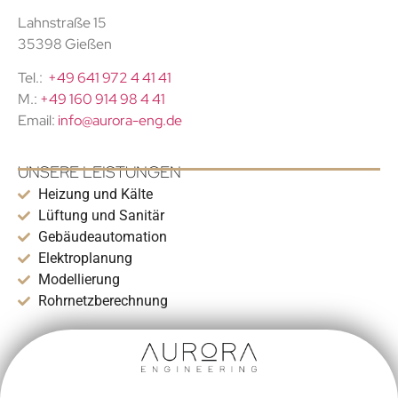
Lahnstraße 15
35398 Gießen
Tel.:
+49 641 972 4 41 41
M.:
+49 160 914 98 4 41
Email:
info@aurora-eng.de
UNSERE LEISTUNGEN
Heizung und Kälte
Lüftung und Sanitär
Gebäudeautomation
Elektroplanung
Modellierung
Rohrnetzberechnung