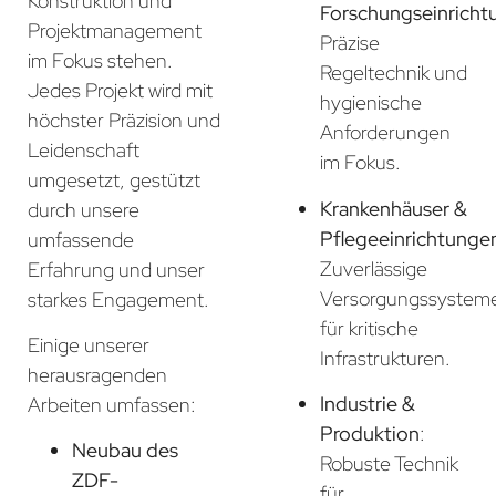
Konstruktion und
Forschungseinricht
Projektmanagement
Präzise
im Fokus stehen.
Regeltechnik und
Jedes Projekt wird mit
hygienische
höchster Präzision und
Anforderungen
Leidenschaft
im Fokus.
umgesetzt, gestützt
Krankenhäuser &
durch unsere
Pflegeeinrichtunge
umfassende
Zuverlässige
Erfahrung und unser
Versorgungssystem
starkes Engagement.
für kritische
Einige unserer
Infrastrukturen.
herausragenden
Industrie &
Arbeiten umfassen:
Produktion
:
Neubau des
Robuste Technik
ZDF-
für