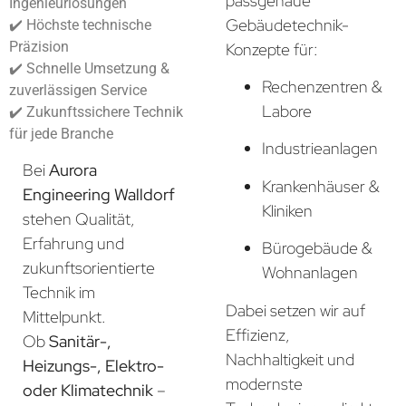
passgenaue
Ingenieurlösungen
Gebäudetechnik-
✔️ Höchste technische
Präzision
Konzepte für:
✔️ Schnelle Umsetzung &
Rechenzentren &
zuverlässigen Service
Labore
✔️ Zukunftssichere Technik
für jede Branche
Industrieanlagen
Bei
Aurora
Krankenhäuser &
Engineering Walldorf
Kliniken
stehen Qualität,
Erfahrung und
Bürogebäude &
zukunftsorientierte
Wohnanlagen
Technik im
Dabei setzen wir auf
Mittelpunkt.
Effizienz,
Ob
Sanitär-,
Nachhaltigkeit und
Heizungs-, Elektro-
modernste
oder Klimatechnik
–