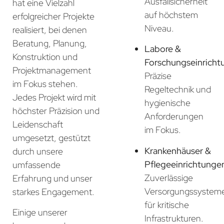
Ausfallsicherheit
hat eine Vielzahl
auf höchstem
erfolgreicher Projekte
Niveau.
realisiert, bei denen
Beratung, Planung,
Labore &
Konstruktion und
Forschungseinricht
Projektmanagement
Präzise
im Fokus stehen.
Regeltechnik und
Jedes Projekt wird mit
hygienische
höchster Präzision und
Anforderungen
Leidenschaft
im Fokus.
umgesetzt, gestützt
Krankenhäuser &
durch unsere
Pflegeeinrichtunge
umfassende
Zuverlässige
Erfahrung und unser
Versorgungssystem
starkes Engagement.
für kritische
Einige unserer
Infrastrukturen.