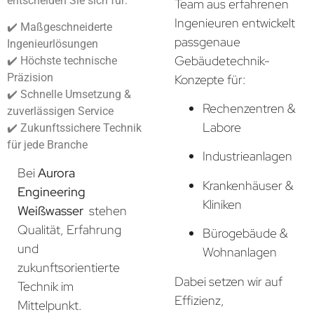
entscheiden Sie sich für:
Team aus erfahrenen
Ingenieuren entwickelt
✔️ Maßgeschneiderte
passgenaue
Ingenieurlösungen
Gebäudetechnik-
✔️ Höchste technische
Präzision
Konzepte für:
✔️ Schnelle Umsetzung &
Rechenzentren &
zuverlässigen Service
Labore
✔️ Zukunftssichere Technik
für jede Branche
Industrieanlagen
Bei
Aurora
Krankenhäuser &
Engineering
Kliniken
Weißwasser
stehen
Qualität, Erfahrung
Bürogebäude &
und
Wohnanlagen
zukunftsorientierte
Dabei setzen wir auf
Technik im
Effizienz,
Mittelpunkt.