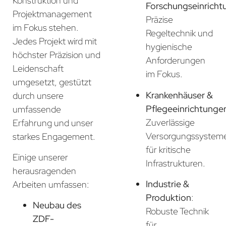
Konstruktion und
Forschungseinricht
Projektmanagement
Präzise
im Fokus stehen.
Regeltechnik und
Jedes Projekt wird mit
hygienische
höchster Präzision und
Anforderungen
Leidenschaft
im Fokus.
umgesetzt, gestützt
Krankenhäuser &
durch unsere
Pflegeeinrichtunge
umfassende
Zuverlässige
Erfahrung und unser
Versorgungssystem
starkes Engagement.
für kritische
Einige unserer
Infrastrukturen.
herausragenden
Industrie &
Arbeiten umfassen:
Produktion
:
Neubau des
Robuste Technik
ZDF-
für