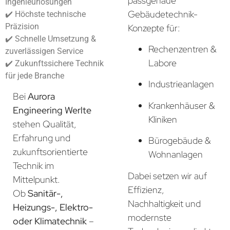
passgenaue
Ingenieurlösungen
Gebäudetechnik-
✔️ Höchste technische
Präzision
Konzepte für:
✔️ Schnelle Umsetzung &
Rechenzentren &
zuverlässigen Service
Labore
✔️ Zukunftssichere Technik
für jede Branche
Industrieanlagen
Bei
Aurora
Krankenhäuser &
Engineering Werlte
Kliniken
stehen Qualität,
Erfahrung und
Bürogebäude &
zukunftsorientierte
Wohnanlagen
Technik im
Dabei setzen wir auf
Mittelpunkt.
Effizienz,
Ob
Sanitär-,
Nachhaltigkeit und
Heizungs-, Elektro-
modernste
oder Klimatechnik
–