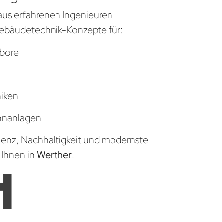
aus erfahrenen Ingenieuren
ebäudetechnik-Konzepte für:
bore
niken
hnanlagen
zienz, Nachhaltigkeit und modernste
 Ihnen in
Werther
.