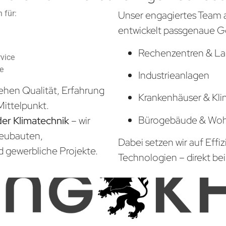
 für:
Unser engagiertes Team 
entwickelt passgenaue G
Rechenzentren & La
vice
he
Industrieanlagen
ehen Qualität, Erfahrung
Krankenhäuser & Kli
Mittelpunkt.
Bürogebäude & Wo
der Klimatechnik
– wir
Neubauten,
Dabei setzen wir auf Effi
d gewerbliche Projekte.
Technologien – direkt bei