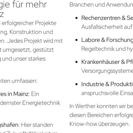
ie für mehr
Branchen und Anwendung
z
Rechenzentren & S
 erfolgreicher Projekte
Ausfallsicherheit a
nung, Konstruktion und
Labore & Forschung
. Jedes Projekt wird mit
Regeltechnik und hy
t umgesetzt, gestützt
 und unser starkes
Krankenhäuser & Pf
Versorgungssysteme f
eiten umfassen:
Industrie & Produkt
anspruchsvolle Eins
s in Mainz
: Ein
odernster Energietechnik
In Werther konnten wir be
diesen Bereichen erfolgr
Know-how überzeugen.
gshafen
: Hier standen