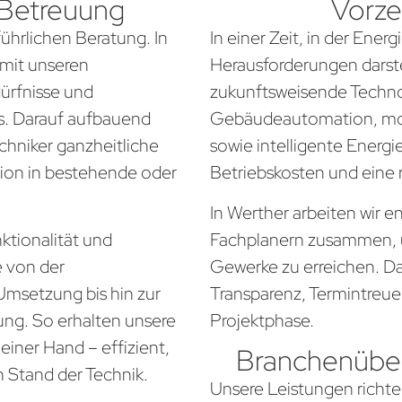
 Betreuung
Vorze
führlichen Beratung. In
In einer Zeit, in der Ener
 mit unseren
Herausforderungen darste
dürfnisse und
zukunftsweisende Techno
. Darauf aufbauend
Gebäudeautomation, mo
chniker ganzheitliche
sowie intelligente Energi
tion in bestehende oder
Betriebskosten und eine
In Werther arbeiten wir 
ktionalität und
Fachplanern zusammen, 
e von der
Gewerke zu erreichen. Da
Umsetzung bis hin zur
Transparenz, Termintreue
ung. So erhalten unsere
Projektphase.
iner Hand – effizient,
Branchenüber
n Stand der Technik.
Unsere Leistungen richte