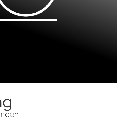
ng
sungen