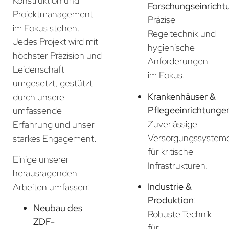
Konstruktion und
Forschungseinricht
Projektmanagement
Präzise
im Fokus stehen.
Regeltechnik und
Jedes Projekt wird mit
hygienische
höchster Präzision und
Anforderungen
Leidenschaft
im Fokus.
umgesetzt, gestützt
Krankenhäuser &
durch unsere
Pflegeeinrichtunge
umfassende
Zuverlässige
Erfahrung und unser
Versorgungssystem
starkes Engagement.
für kritische
Einige unserer
Infrastrukturen.
herausragenden
Industrie &
Arbeiten umfassen:
Produktion
:
Neubau des
Robuste Technik
ZDF-
für