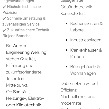
passgenaue
Ingenieurlösungen
Gebäudetechnik-
✔️ Höchste technische
Präzision
Konzepte für:
✔️ Schnelle Umsetzung &
Rechenzentren &
zuverlässigen Service
Labore
✔️ Zukunftssichere Technik
für jede Branche
Industrieanlagen
Bei
Aurora
Krankenhäuser &
Engineering Weßling
Kliniken
stehen Qualität,
Erfahrung und
Bürogebäude &
zukunftsorientierte
Wohnanlagen
Technik im
Dabei setzen wir auf
Mittelpunkt.
Effizienz,
Ob
Sanitär-,
Nachhaltigkeit und
Heizungs-, Elektro-
modernste
oder Klimatechnik
–