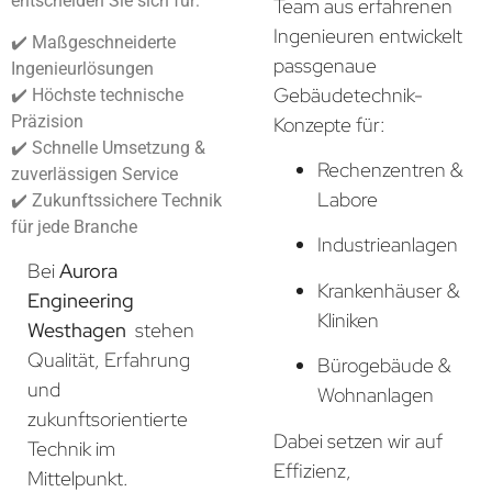
entscheiden Sie sich für:
Team aus erfahrenen
Ingenieuren entwickelt
✔️ Maßgeschneiderte
passgenaue
Ingenieurlösungen
Gebäudetechnik-
✔️ Höchste technische
Präzision
Konzepte für:
✔️ Schnelle Umsetzung &
Rechenzentren &
zuverlässigen Service
Labore
✔️ Zukunftssichere Technik
für jede Branche
Industrieanlagen
Bei
Aurora
Krankenhäuser &
Engineering
Kliniken
Westhagen
stehen
Qualität, Erfahrung
Bürogebäude &
und
Wohnanlagen
zukunftsorientierte
Dabei setzen wir auf
Technik im
Effizienz,
Mittelpunkt.