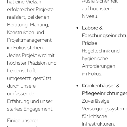
Ausfallsicherheit
hat eine Vielzahl
auf höchstem
erfolgreicher Projekte
Niveau.
realisiert, bei denen
Beratung, Planung,
Labore &
Konstruktion und
Forschungseinricht
Projektmanagement
Präzise
im Fokus stehen.
Regeltechnik und
Jedes Projekt wird mit
hygienische
höchster Präzision und
Anforderungen
Leidenschaft
im Fokus.
umgesetzt, gestützt
Krankenhäuser &
durch unsere
Pflegeeinrichtunge
umfassende
Zuverlässige
Erfahrung und unser
Versorgungssystem
starkes Engagement.
für kritische
Einige unserer
Infrastrukturen.