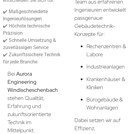
entscheiden Sie sich für:
Team aus erfahrenen
Ingenieuren entwickelt
✔️ Maßgeschneiderte
passgenaue
Ingenieurlösungen
Gebäudetechnik-
✔️ Höchste technische
Präzision
Konzepte für:
✔️ Schnelle Umsetzung &
Rechenzentren &
zuverlässigen Service
Labore
✔️ Zukunftssichere Technik
für jede Branche
Industrieanlagen
Bei
Aurora
Krankenhäuser &
Engineering
Kliniken
Windischeschenbach
stehen Qualität,
Bürogebäude &
Erfahrung und
Wohnanlagen
zukunftsorientierte
Dabei setzen wir auf
Technik im
Effizienz,
Mittelpunkt.