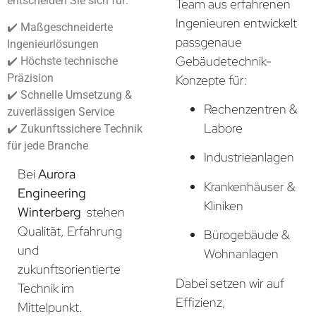
entscheiden Sie sich für:
Team aus erfahrenen
Ingenieuren entwickelt
✔️ Maßgeschneiderte
passgenaue
Ingenieurlösungen
Gebäudetechnik-
✔️ Höchste technische
Präzision
Konzepte für:
✔️ Schnelle Umsetzung &
Rechenzentren &
zuverlässigen Service
Labore
✔️ Zukunftssichere Technik
für jede Branche
Industrieanlagen
Bei
Aurora
Krankenhäuser &
Engineering
Kliniken
Winterberg
stehen
Qualität, Erfahrung
Bürogebäude &
und
Wohnanlagen
zukunftsorientierte
Dabei setzen wir auf
Technik im
Effizienz,
Mittelpunkt.