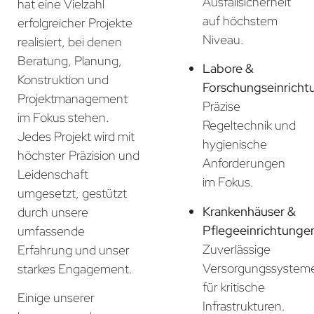
Ausfallsicherheit
hat eine Vielzahl
auf höchstem
erfolgreicher Projekte
Niveau.
realisiert, bei denen
Beratung, Planung,
Labore &
Konstruktion und
Forschungseinricht
Projektmanagement
Präzise
im Fokus stehen.
Regeltechnik und
Jedes Projekt wird mit
hygienische
höchster Präzision und
Anforderungen
Leidenschaft
im Fokus.
umgesetzt, gestützt
Krankenhäuser &
durch unsere
Pflegeeinrichtunge
umfassende
Zuverlässige
Erfahrung und unser
Versorgungssystem
starkes Engagement.
für kritische
Einige unserer
Infrastrukturen.