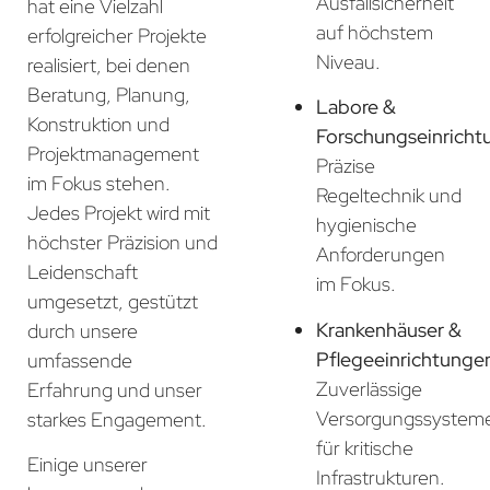
Ausfallsicherheit
hat eine Vielzahl
auf höchstem
erfolgreicher Projekte
Niveau.
realisiert, bei denen
Beratung, Planung,
Labore &
Konstruktion und
Forschungseinricht
Projektmanagement
Präzise
im Fokus stehen.
Regeltechnik und
Jedes Projekt wird mit
hygienische
höchster Präzision und
Anforderungen
Leidenschaft
im Fokus.
umgesetzt, gestützt
Krankenhäuser &
durch unsere
Pflegeeinrichtunge
umfassende
Zuverlässige
Erfahrung und unser
Versorgungssystem
starkes Engagement.
für kritische
Einige unserer
Infrastrukturen.