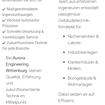
entscheiden Sie sich für:
Team aus erfahrenen
Ingenieuren entwickelt
✔️ Maßgeschneiderte
passgenaue
Ingenieurlösungen
Gebäudetechnik-
✔️ Höchste technische
Präzision
Konzepte für:
✔️ Schnelle Umsetzung &
Rechenzentren &
zuverlässigen Service
Labore
✔️ Zukunftssichere Technik
für jede Branche
Industrieanlagen
Bei
Aurora
Krankenhäuser &
Engineering
Kliniken
Wittenburg
stehen
Qualität, Erfahrung
Bürogebäude &
und
Wohnanlagen
zukunftsorientierte
Dabei setzen wir auf
Technik im
Effizienz,
Mittelpunkt.