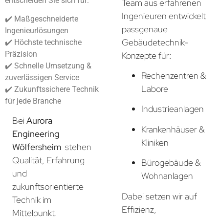
entscheiden Sie sich für:
Team aus erfahrenen
Ingenieuren entwickelt
✔️ Maßgeschneiderte
passgenaue
Ingenieurlösungen
Gebäudetechnik-
✔️ Höchste technische
Präzision
Konzepte für:
✔️ Schnelle Umsetzung &
Rechenzentren &
zuverlässigen Service
Labore
✔️ Zukunftssichere Technik
für jede Branche
Industrieanlagen
Bei
Aurora
Krankenhäuser &
Engineering
Kliniken
Wölfersheim
stehen
Qualität, Erfahrung
Bürogebäude &
und
Wohnanlagen
zukunftsorientierte
Dabei setzen wir auf
Technik im
Effizienz,
Mittelpunkt.