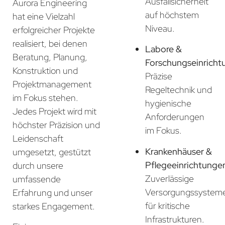
Ausfallsicherheit
Aurora Engineering
auf höchstem
hat eine Vielzahl
Niveau.
erfolgreicher Projekte
realisiert, bei denen
Labore &
Beratung, Planung,
Forschungseinricht
Konstruktion und
Präzise
Projektmanagement
Regeltechnik und
im Fokus stehen.
hygienische
Jedes Projekt wird mit
Anforderungen
höchster Präzision und
im Fokus.
Leidenschaft
Krankenhäuser &
umgesetzt, gestützt
Pflegeeinrichtunge
durch unsere
Zuverlässige
umfassende
Versorgungssystem
Erfahrung und unser
für kritische
starkes Engagement.
Infrastrukturen.