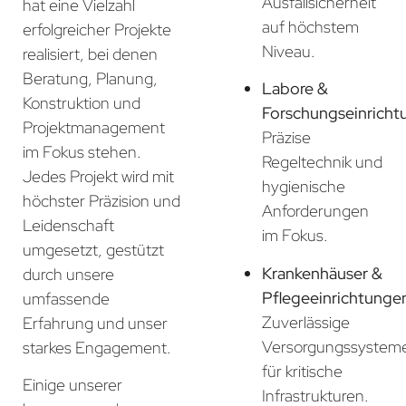
Ausfallsicherheit
hat eine Vielzahl
auf höchstem
erfolgreicher Projekte
Niveau.
realisiert, bei denen
Beratung, Planung,
Labore &
Konstruktion und
Forschungseinricht
Projektmanagement
Präzise
im Fokus stehen.
Regeltechnik und
Jedes Projekt wird mit
hygienische
höchster Präzision und
Anforderungen
Leidenschaft
im Fokus.
umgesetzt, gestützt
Krankenhäuser &
durch unsere
Pflegeeinrichtunge
umfassende
Zuverlässige
Erfahrung und unser
Versorgungssystem
starkes Engagement.
für kritische
Einige unserer
Infrastrukturen.