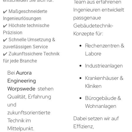
entscheiden Sie sich für:
Team aus erfahrenen
Ingenieuren entwickelt
✔️ Maßgeschneiderte
passgenaue
Ingenieurlösungen
Gebäudetechnik-
✔️ Höchste technische
Präzision
Konzepte für:
✔️ Schnelle Umsetzung &
Rechenzentren &
zuverlässigen Service
Labore
✔️ Zukunftssichere Technik
für jede Branche
Industrieanlagen
Bei
Aurora
Krankenhäuser &
Engineering
Kliniken
Worpswede
stehen
Qualität, Erfahrung
Bürogebäude &
und
Wohnanlagen
zukunftsorientierte
Dabei setzen wir auf
Technik im
Effizienz,
Mittelpunkt.