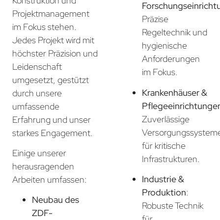
Konstruktion und
Forschungseinricht
Projektmanagement
Präzise
im Fokus stehen.
Regeltechnik und
Jedes Projekt wird mit
hygienische
höchster Präzision und
Anforderungen
Leidenschaft
im Fokus.
umgesetzt, gestützt
Krankenhäuser &
durch unsere
Pflegeeinrichtunge
umfassende
Zuverlässige
Erfahrung und unser
Versorgungssystem
starkes Engagement.
für kritische
Einige unserer
Infrastrukturen.
herausragenden
Industrie &
Arbeiten umfassen:
Produktion
:
Neubau des
Robuste Technik
ZDF-
für