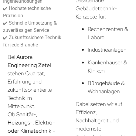
passgenaue
Ingenieurlösungen
Gebäudetechnik-
✔️ Höchste technische
Präzision
Konzepte für:
✔️ Schnelle Umsetzung &
Rechenzentren &
zuverlässigen Service
Labore
✔️ Zukunftssichere Technik
für jede Branche
Industrieanlagen
Bei
Aurora
Krankenhäuser &
Engineering Zetel
Kliniken
stehen Qualität,
Erfahrung und
Bürogebäude &
zukunftsorientierte
Wohnanlagen
Technik im
Dabei setzen wir auf
Mittelpunkt.
Effizienz,
Ob
Sanitär-,
Nachhaltigkeit und
Heizungs-, Elektro-
modernste
oder Klimatechnik
–