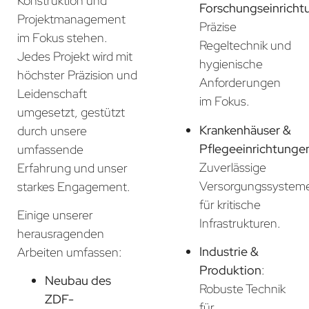
Konstruktion und
Forschungseinricht
Projektmanagement
Präzise
im Fokus stehen.
Regeltechnik und
Jedes Projekt wird mit
hygienische
höchster Präzision und
Anforderungen
Leidenschaft
im Fokus.
umgesetzt, gestützt
Krankenhäuser &
durch unsere
Pflegeeinrichtunge
umfassende
Zuverlässige
Erfahrung und unser
Versorgungssystem
starkes Engagement.
für kritische
Einige unserer
Infrastrukturen.
herausragenden
Industrie &
Arbeiten umfassen:
Produktion
:
Neubau des
Robuste Technik
ZDF-
für