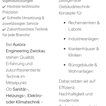
passgenaue
Ingenieurlösungen
Gebäudetechnik-
✔️ Höchste technische
Präzision
Konzepte für:
✔️ Schnelle Umsetzung &
Rechenzentren &
zuverlässigen Service
Labore
✔️ Zukunftssichere Technik
für jede Branche
Industrieanlagen
Bei
Aurora
Krankenhäuser &
Engineering Zwickau
Kliniken
stehen Qualität,
Erfahrung und
Bürogebäude &
zukunftsorientierte
Wohnanlagen
Technik im
Dabei setzen wir auf
Mittelpunkt.
Effizienz,
Ob
Sanitär-,
Nachhaltigkeit und
Heizungs-, Elektro-
modernste
oder Klimatechnik
–