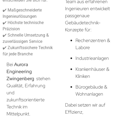
entscheiden Sie sich für:
Team aus erfahrenen
Ingenieuren entwickelt
✔️ Maßgeschneiderte
passgenaue
Ingenieurlösungen
Gebäudetechnik-
✔️ Höchste technische
Präzision
Konzepte für:
✔️ Schnelle Umsetzung &
Rechenzentren &
zuverlässigen Service
Labore
✔️ Zukunftssichere Technik
für jede Branche
Industrieanlagen
Bei
Aurora
Krankenhäuser &
Engineering
Kliniken
Zwingenberg
stehen
Qualität, Erfahrung
Bürogebäude &
und
Wohnanlagen
zukunftsorientierte
Dabei setzen wir auf
Technik im
Effizienz,
Mittelpunkt.