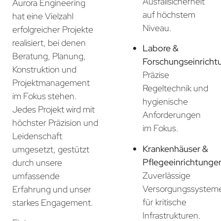
Ausfallsicherheit
Aurora Engineering
auf höchstem
hat eine Vielzahl
Niveau.
erfolgreicher Projekte
realisiert, bei denen
Labore &
Beratung, Planung,
Forschungseinricht
Konstruktion und
Präzise
Projektmanagement
Regeltechnik und
im Fokus stehen.
hygienische
Jedes Projekt wird mit
Anforderungen
höchster Präzision und
im Fokus.
Leidenschaft
Krankenhäuser &
umgesetzt, gestützt
Pflegeeinrichtunge
durch unsere
Zuverlässige
umfassende
Versorgungssystem
Erfahrung und unser
für kritische
starkes Engagement.
Infrastrukturen.