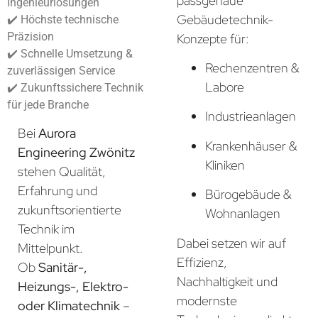
passgenaue
Ingenieurlösungen
Gebäudetechnik-
✔️ Höchste technische
Präzision
Konzepte für:
✔️ Schnelle Umsetzung &
Rechenzentren &
zuverlässigen Service
Labore
✔️ Zukunftssichere Technik
für jede Branche
Industrieanlagen
Bei
Aurora
Krankenhäuser &
Engineering Zwönitz
Kliniken
stehen Qualität,
Erfahrung und
Bürogebäude &
zukunftsorientierte
Wohnanlagen
Technik im
Dabei setzen wir auf
Mittelpunkt.
Effizienz,
Ob
Sanitär-,
Nachhaltigkeit und
Heizungs-, Elektro-
modernste
oder Klimatechnik
–