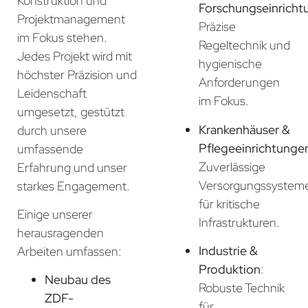
Konstruktion und
Forschungseinricht
Projektmanagement
Präzise
im Fokus stehen.
Regeltechnik und
Jedes Projekt wird mit
hygienische
höchster Präzision und
Anforderungen
Leidenschaft
im Fokus.
umgesetzt, gestützt
Krankenhäuser &
durch unsere
Pflegeeinrichtunge
umfassende
Zuverlässige
Erfahrung und unser
Versorgungssystem
starkes Engagement.
für kritische
Einige unserer
Infrastrukturen.
herausragenden
Industrie &
Arbeiten umfassen:
Produktion
:
Neubau des
Robuste Technik
ZDF-
für